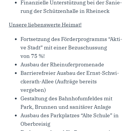
Finan­zi­el­le Unter­stüt­zung bei der Sanie­
rung der Schüt­zen­hal­le in Rheineck
Unse­re lie­bens­wer­te Heimat!
Fort­set­zung des För­der­pro­gramms “Akti­
ve Stadt” mit einer Bezu­schus­sung
von 75 %!
Aus­bau der Rheinuferpromenade
Bar­rie­re­frei­er Aus­bau der Ernst-Schwi­­
cke­rath-Allee (Auf­trä­ge bereits
vergeben)
Gestal­tung des Bahn­hof­um­fel­des mit
Park, Brun­nen und sani­tä­rer Anlage
Aus­bau des Park­plat­zes “Alte Schu­le” in
Oberbreisig