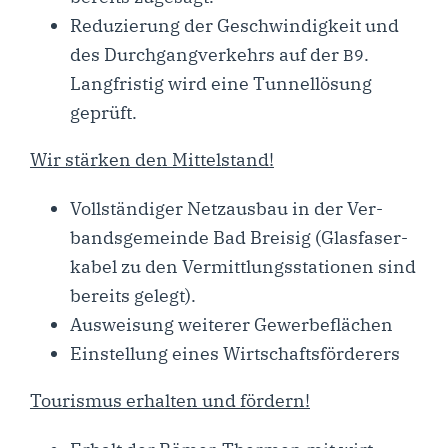
Redu­zie­rung der Geschwin­dig­keit und
des Durch­gang­ver­kehrs auf der
.
B9
Lang­fris­tig wird eine Tun­nel­lö­sung
geprüft.
Wir stär­ken den Mittelstand!
Voll­stän­di­ger Netz­aus­bau in der Ver­
bands­ge­mein­de Bad Brei­sig (Glas­fa­ser­
ka­bel zu den Ver­mitt­lungs­sta­tio­nen sind
bereits gelegt).
Aus­wei­sung wei­te­rer Gewerbeflächen
Ein­stel­lung eines Wirtschaftsförderers
Tou­ris­mus erhal­ten und fördern!