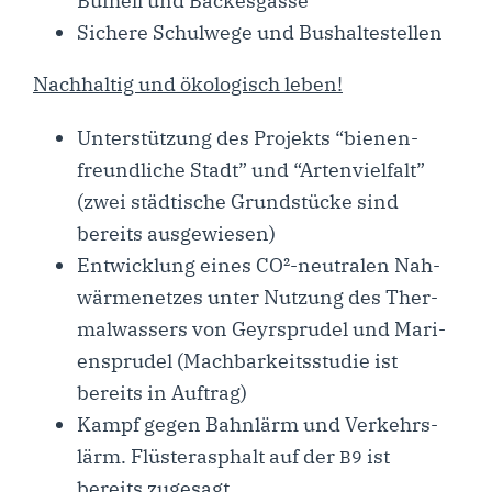
Buf­hell und Backesgasse
Siche­re Schul­we­ge und Bushaltestellen
Nach­hal­tig und öko­lo­gisch leben!
Unter­stüt­zung des Pro­jekts “bie­nen­
freund­li­che Stadt” und “Arten­viel­falt”
(zwei städ­ti­sche Grund­stü­cke sind
bereits ausgewiesen)
Ent­wick­lung eines CO²-neu­­tra­­len Nah­
wär­me­net­zes unter Nut­zung des Ther­
mal­was­sers von Geyr­spru­del und Mari­
en­spru­del (Mach­bar­keits­stu­die ist
bereits in Auftrag)
Kampf gegen Bahn­lärm und Ver­kehrs­
lärm. Flüs­ter­asphalt auf der
ist
B9
bereits zugesagt.