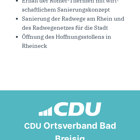
Erhalt der Römer-Ther­­men mit wirt­
schaft­li­chem Sanierungskonzept
Sanie­rung der Rad­we­ge am Rhein und
des Rad­we­ge­net­zes für die Stadt
Öff­nung des Hoff­nungs­stol­lens in
Rheineck
Ortsverband Bad
CDU
Breisig