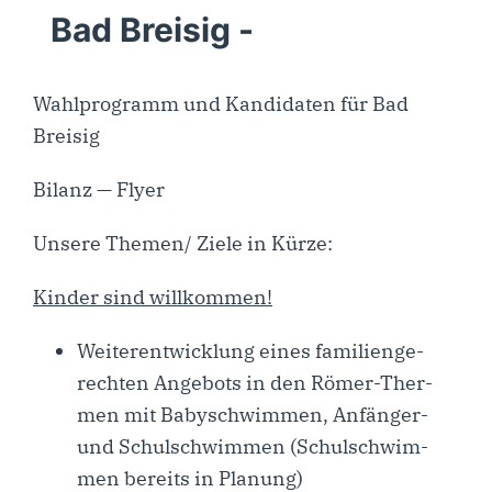
Bad Breisig -
Wahl­pro­gramm und Kan­di­da­ten für Bad
Breisig
Bilanz — Flyer
Unse­re Themen/ Zie­le in Kürze:
Kin­der sind willkommen!
Wei­ter­ent­wick­lung eines fami­li­en­ge­
rech­ten Ange­bots in den Römer-Ther­­
men mit Baby­schwim­men, Anfän­­ger-
und Schul­schwim­men (Schul­schwim­
men bereits in Planung)