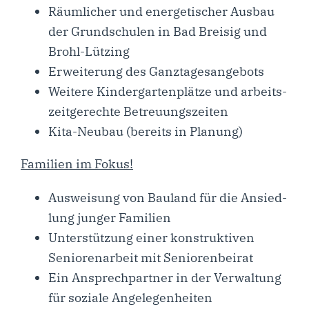
Räum­li­cher und ener­ge­ti­scher Aus­bau
der Grund­schu­len in Bad Brei­sig und
Brohl-Lützing
Erwei­te­rung des Ganztagesangebots
Wei­te­re Kin­der­gar­ten­plät­ze und arbeits­
zeit­ge­rech­te Betreuungszeiten
Kita-Neu­­bau (bereits in Planung)
Fami­li­en im Fokus!
Aus­wei­sung von Bau­land für die Ansied­
lung jun­ger Familien
Unter­stüt­zung einer kon­struk­ti­ven
Senio­ren­ar­beit mit Seniorenbeirat
Ein Ansprech­part­ner in der Ver­wal­tung
für sozia­le Angelegenheiten