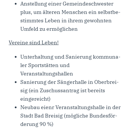
Anstel­lung einer Gemein­de­schwes­ter
plus, um älte­ren Men­schen ein selbst­be­
stimm­tes Leben in ihrem gewohn­ten
Umfeld zu ermöglichen
Ver­ei­ne sind Leben!
Unter­hal­tung und Sanie­rung kom­mu­na­
ler Sport­stät­ten und
Veranstaltungshallen
Sanie­rung der Sän­ger­hal­le in Ober­brei­
sig (ein Zuschuss­an­trag ist bereits
eingereicht)
Neu­bau eienr Ver­an­stal­tungs­hal­le in der
Stadt Bad Brei­sig (mög­li­che Bun­des­för­
de­rung 90 %)